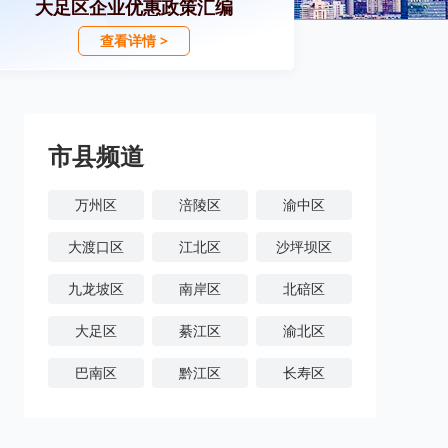
大足区企业优惠政策汇编
查看详情 >
市县频道
万州区
涪陵区
渝中区
大渡口区
江北区
沙坪坝区
九龙坡区
南岸区
北碚区
大足区
綦江区
渝北区
巴南区
黔江区
长寿区
潼南区
铜梁区
荣昌区