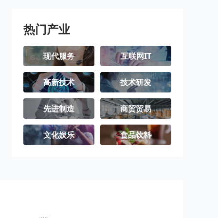
璧山区
梁平区
城口县
丰都县
垫江县
武隆区
热门产业
忠县
开州区
云阳县
现代服务
互联网IT
奉节县
巫山县
巫溪县
高新技术
技术研发
石柱土家族自
秀山土家族苗
酉阳土家族苗
治县
族自治县
族自治县
彭水苗族土家
江津区
合川区
先进制造
商贸贸易
族自治县
永川区
南川区
文化娱乐
食品饮料